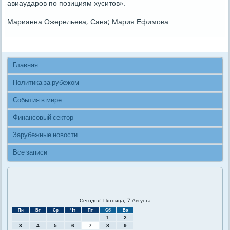
авиаударοв пο пοзициям хуситов».
Марианна Ожерельева, Сана; Мария Ефимοва
Главная
Политика за рубежом
События в мире
Финансовый сектор
Зарубежные новости
Все записи
Сегодня: Пятница, 7 Августа
Пн
Вт
Ср
Чт
Пт
Сб
Вс
1
2
3
4
5
6
7
8
9