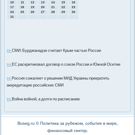
10
11
12
13
14
15
16
17
18
19
20
21
22
23
24
25
26
27
28
29
30
31
>>
СМИ: Бурджанадзе считает Крым частью России
>>
ЕС раскритиковал договор о союзе России и Южной Осетии
>>
Россия сожалеет о решении МИД Украины прекратить
аккредитацию российских СМИ
>>
Война войной, а долги по расписанию
Buseg.ru © Политика за рубежом, события в мире,
финансовый сектор.