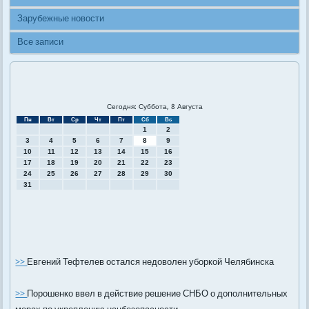
Зарубежные новости
Все записи
Сегодня: Суббота, 8 Августа
Пн
Вт
Ср
Чт
Пт
Сб
Вс
1
2
3
4
5
6
7
8
9
10
11
12
13
14
15
16
17
18
19
20
21
22
23
24
25
26
27
28
29
30
31
>>
Евгений Тефтелев остался недоволен уборкой Челябинска
>>
Порошенко ввел в действие решение СНБО о дополнительных