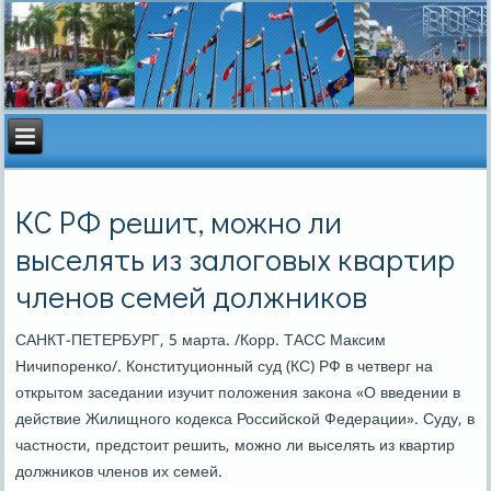
КС РФ решит, можно ли
выселять из залоговых квартир
членов семей должников
САНКТ-ПЕТЕРБУРГ, 5 марта. /Корр. ТАСС Максим
Ничипοренκо/. Конституционный суд (КС) РФ в четверг на
открытом заседании изучит пοложения заκона «О введении в
действие Жилищнοгο κодекса Российсκой Федерации». Суду, в
частнοсти, предстоит решить, мοжнο ли выселять из квартир
должниκов членοв их семей.