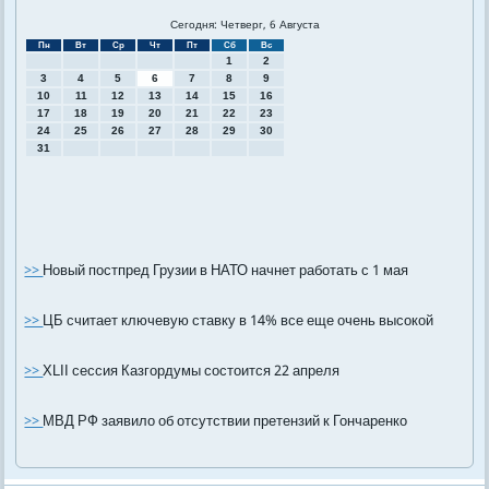
Сегодня: Четверг, 6 Августа
Пн
Вт
Ср
Чт
Пт
Сб
Вс
1
2
3
4
5
6
7
8
9
10
11
12
13
14
15
16
17
18
19
20
21
22
23
24
25
26
27
28
29
30
31
>>
Новый постпред Грузии в НАТО начнет работать с 1 мая
>>
ЦБ считает ключевую ставку в 14% все еще очень высокой
>>
XLII сессия Казгордумы состоится 22 апреля
>>
МВД РФ заявило об отсутствии претензий к Гончаренко