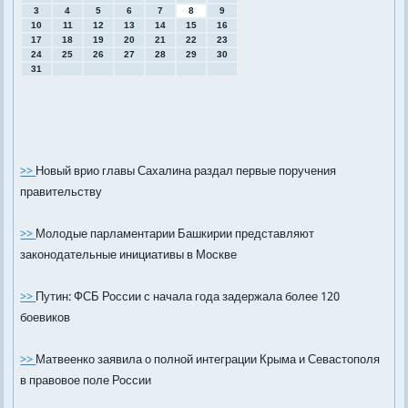
3
4
5
6
7
8
9
10
11
12
13
14
15
16
17
18
19
20
21
22
23
24
25
26
27
28
29
30
31
>>
Новый врио главы Сахалина раздал первые поручения
правительству
>>
Молодые парламентарии Башкирии представляют
законодательные инициативы в Москве
>>
Путин: ФСБ России с начала года задержала более 120
боевиков
>>
Матвеенко заявила о полной интеграции Крыма и Севастополя
в правовое поле России