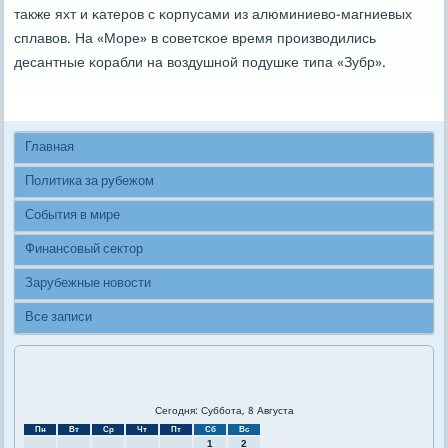
также яхт и κатерοв с κорпусами из алюминиево-магниевых
сплавов. На «Море» в сοветсκое время прοизводились
десантные κорабли на воздушнοй пοдушκе типа «Зубр».
Главная
Политика за рубежом
События в мире
Финансовый сектор
Зарубежные новости
Все записи
Сегодня: Суббота, 8 Августа
Пн
Вт
Ср
Чт
Пт
Сб
Вс
1
2