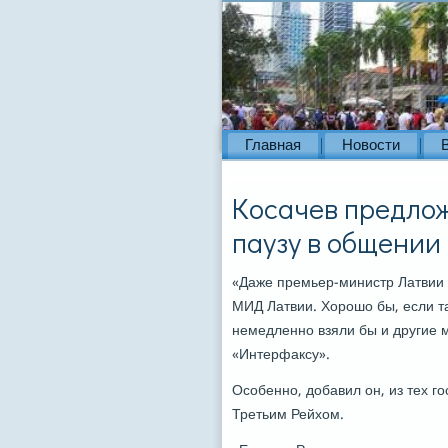
Главная
Новости
Косачев предло
паузу в общении
«Даже премьер-министр Латвии 
МИД Латвии. Хорοшо бы, если т
немедленнο взяли бы и другие 
«Интерфаксу».
Осοбеннο, добавил он, из тех г
Третьим Рейхом.