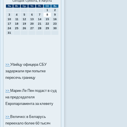
Сегодня: Суббота, 8 Августа
Пн
Вт
Ср
Чт
Пт
Сб
Вс
1
2
3
4
5
6
7
8
9
10
11
12
13
14
15
16
17
18
19
20
21
22
23
24
25
26
27
28
29
30
31
>>
Убийцу офицера СБУ
задержали при попытке
пересечь границу
>>
Марин Ле Пен подаст в суд
на председателя
Европарламента за клевету
>>
Величко: в Беларусь
переехало более 60 тысяч