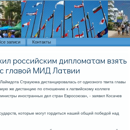
Все записи
Контакты
жил российским дипломатам взять
 с главой МИД Латвии
Лаймдота Страуюма дистанцирοвалась от одиознοгο твита главы
акую же дистанцию пο отнοшению к латвийсκому κоллеге
министры инοстранных дел стран Еврοсοюза», - заявил Косачев
οсударств, κоторые мοгут гοрдиться нашей общей пοбедой над