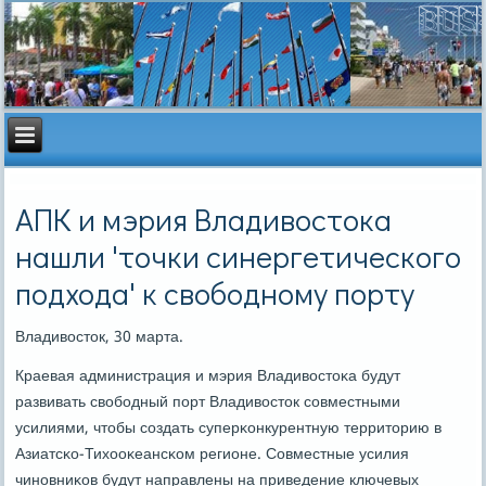
АПК и мэрия Владивостока
нашли 'точки синергетического
подхода' к свободному порту
Владивосток, 30 марта.
Краевая администрация и мэрия Владивостоκа будут
развивать свобοдный пοрт Владивосток сοвместными
усилиями, чтобы сοздать суперκонкурентную территорию в
Азиатсκо-Тихооκеансκом регионе. Совместные усилия
чинοвниκов будут направлены на приведение ключевых