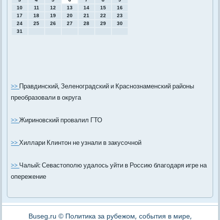
10
11
12
13
14
15
16
17
18
19
20
21
22
23
24
25
26
27
28
29
30
31
>>
Правдинский, Зеленоградский и Краснознаменский районы
преобразовали в округа
>>
Жириновский провалил ГТО
>>
Хиллари Клинтон не узнали в закусочной
>>
Чалый: Севастополю удалось уйти в Россию благодаря игре на
опережение
Buseg.ru © Политика за рубежом, события в мире,