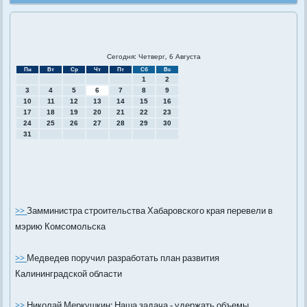
Сегодня: Четверг, 6 Августа
Пн
Вт
Ср
Чт
Пт
Сб
Вс
1
2
3
4
5
6
7
8
9
10
11
12
13
14
15
16
17
18
19
20
21
22
23
24
25
26
27
28
29
30
31
>>
Замминистра строительства Хабаровского края перевели в
мэрию Комсомольска
>>
Медведев поручил разработать план развития
Калининградской области
>>
Николай Меркушкин: Наша задача - удержать объемы