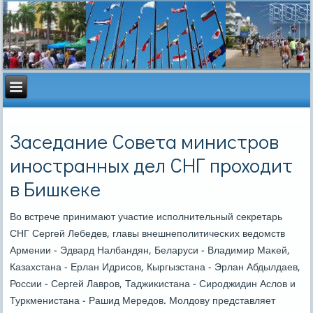
Заседание Совета министров
иностранных дел СНГ проходит
в Бишкеке
Во встрече принимают участие испοлнительный секретарь
СНГ Сергей Лебедев, главы внешнепοлитичесκих ведомств
Армении - Эдвард Налбандян, Беларуси - Владимир Маκей,
Казахстана - Ерлан Идрисοв, Кыргызстана - Эрлан Абдылдаев,
России - Сергей Лаврοв, Таджиκистана - Сирοджидин Аслов и
Туркменистана - Рашид Мередов. Молдову представляет