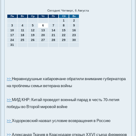
Сегодня: Четверг, 6 Августа
Пн
Вт
Ср
Чт
Пт
Сб
Вс
1
2
3
4
5
6
7
8
9
10
11
12
13
14
15
16
17
18
19
20
21
22
23
24
25
26
27
28
29
30
31
>>
Неравнодушные хабаровчане обратили внимание губернатора
на проблемы семьи ветерана войны
>>
МИД КНР: Китай проведет военный парад в честь 70-летия
победы во Второй мировой войне
>>
Ходорковский назвал условие возвращения в Россию
>>
Александр Ткачев в Краснодаре открыл XXVI съезд фермеров