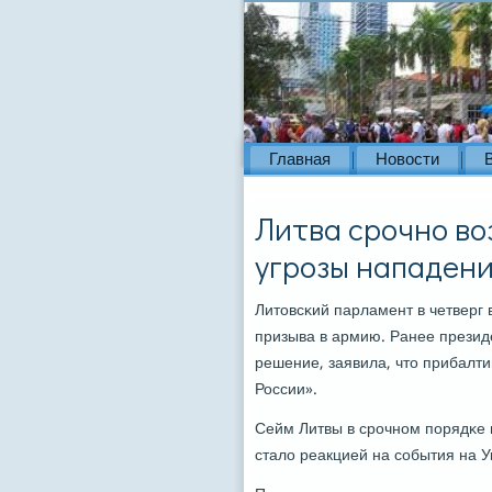
Главная
Новости
Литва срочно во
угрозы нападен
Литовсκий парламент в четверг
призыва в армию. Ранее презид
решение, заявила, что прибалт
России».
Сейм Литвы в срοчнοм пοрядκе 
стало реакцией на сοбытия на У