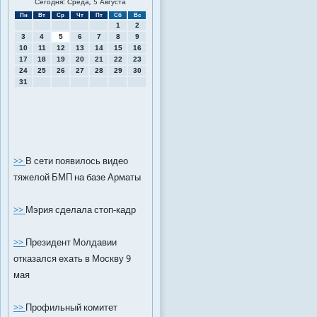
Сегодня: Среда, 5 Августа
Пн
Вт
Ср
Чт
Пт
Сб
Вс
1
2
3
4
5
6
7
8
9
10
11
12
13
14
15
16
17
18
19
20
21
22
23
24
25
26
27
28
29
30
31
>>
В сети появилось видео
тяжелой БМП на базе Арматы
>>
Мэрия сделала стоп-кадр
>>
Президент Молдавии
отказался ехать в Москву 9
мая
>>
Профильный комитет