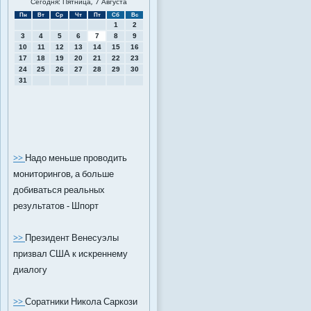
Сегодня: Пятница, 7 Августа
Пн
Вт
Ср
Чт
Пт
Сб
Вс
1
2
3
4
5
6
7
8
9
10
11
12
13
14
15
16
17
18
19
20
21
22
23
24
25
26
27
28
29
30
31
>>
Надо меньше проводить
мониторингов, а больше
добиваться реальных
результатов - Шпорт
>>
Президент Венесуэлы
призвал США к искреннему
диалогу
>>
Соратники Никола Саркози