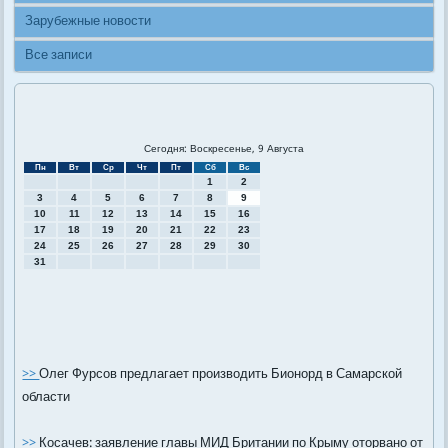
Зарубежные новости
Все записи
Сегодня: Воскресенье, 9 Августа
Пн
Вт
Ср
Чт
Пт
Сб
Вс
1
2
3
4
5
6
7
8
9
10
11
12
13
14
15
16
17
18
19
20
21
22
23
24
25
26
27
28
29
30
31
>>
Олег Фурсов предлагает производить Бионорд в Самарской
области
>>
Косачев: заявление главы МИД Британии по Крыму оторвано от