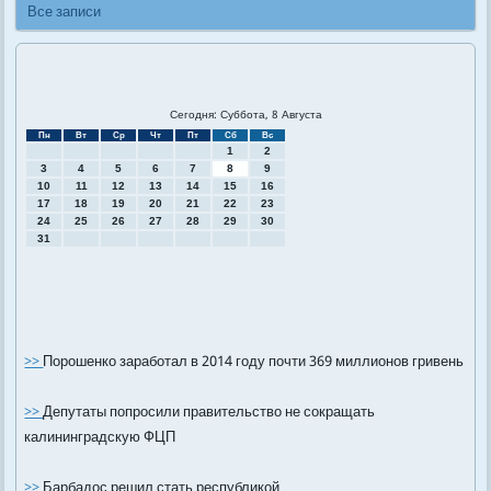
Все записи
Сегодня: Суббота, 8 Августа
Пн
Вт
Ср
Чт
Пт
Сб
Вс
1
2
3
4
5
6
7
8
9
10
11
12
13
14
15
16
17
18
19
20
21
22
23
24
25
26
27
28
29
30
31
>>
Порошенко заработал в 2014 году почти 369 миллионов гривень
>>
Депутаты попросили правительство не сокращать
калининградскую ФЦП
>>
Барбадос решил стать республикой