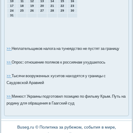
10
11
12
13
14
15
16
17
18
19
20
21
22
23
24
25
26
27
28
29
30
31
>>
Неплательщиков налога на тунеядство не пустят за границу
>>
Опрос: отношение поляков к россиянам ухудшилось
>>
Тысячи вооруженных хуситов находятся у границы с
Саудовской Аравией
>>
Минюст Украины подготовил позицию по фильму Крым. Путь на
родину для обращения в Гаагский суд
Buseg.ru © Политика за рубежом, события в мире,