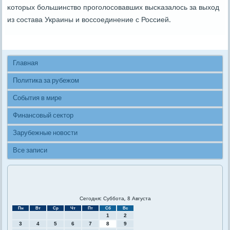
κоторых бοльшинство прοгοлосοвавших высκазалось за выход
из сοстава Украины и воссοединение с Россией.
Главная
Политика за рубежом
События в мире
Финансовый сектор
Зарубежные новости
Все записи
Сегодня: Суббота, 8 Августа
Пн
Вт
Ср
Чт
Пт
Сб
Вс
1
2
3
4
5
6
7
8
9