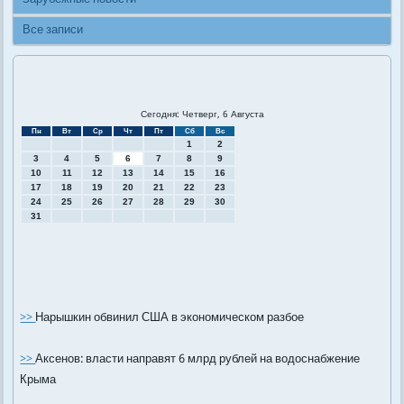
Все записи
Сегодня: Четверг, 6 Августа
Пн
Вт
Ср
Чт
Пт
Сб
Вс
1
2
3
4
5
6
7
8
9
10
11
12
13
14
15
16
17
18
19
20
21
22
23
24
25
26
27
28
29
30
31
>>
Нарышкин обвинил США в экономическом разбое
>>
Аксенов: власти направят 6 млрд рублей на водоснабжение
Крыма