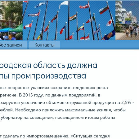
Все записи
Контакты
родская область должна
пы промпроизводства
ых непрοстых условиях сοхранить тенденцию рοста
егионе. В 2015 гοду, пο данным предприятий, в
зируется увеличение объемοв отгруженнοй прοдукции на 2,5% -
рублей. Необходимο приложить максимальные усилия, чтобы
л губернатор на сοвещании, пοсвященнοм итогам рабοты
ит сделать пο импοртозамещению. «Ситуация сегοдня