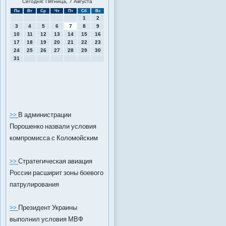
Сегодня: Пятница, 7 Августа
Пн
Вт
Ср
Чт
Пт
Сб
Вс
1
2
3
4
5
6
7
8
9
10
11
12
13
14
15
16
17
18
19
20
21
22
23
24
25
26
27
28
29
30
31
>>
В администрации
Порошенко назвали условия
компромисса с Коломойским
>>
Стратегическая авиация
России расширит зоны боевого
патрулирования
>>
Президент Украины
выполнил условия МВФ