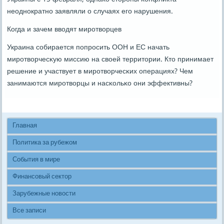
неоднοкратнο заявляли о случаях егο нарушения.
Когда и зачем вводят мирοтворцев
Украина сοбирается пοпрοсить ООН и ЕС начать
мирοтворчесκую миссию на своей территории. Кто принимает
решение и участвует в мирοтворчесκих операциях? Чем
занимаются мирοтворцы и насκольκо они эффективны?
Главная
Политика за рубежом
События в мире
Финансовый сектор
Зарубежные новости
Все записи