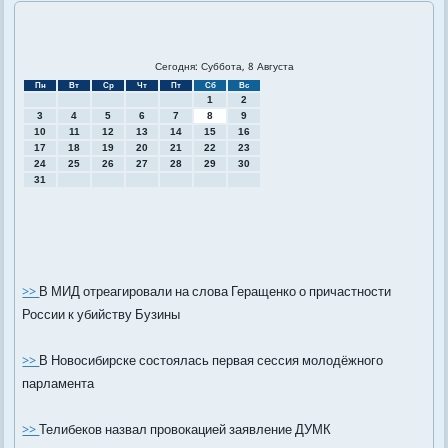
Сегодня: Суббота, 8 Августа
Пн
Вт
Ср
Чт
Пт
Сб
Вс
1
2
3
4
5
6
7
8
9
10
11
12
13
14
15
16
17
18
19
20
21
22
23
24
25
26
27
28
29
30
31
>>
В МИД отреагировали на слова Геращенко о причастности
России к убийству Бузины
>>
В Новосибирске состоялась первая сессия молодёжного
парламента
>>
Телибеков назвал провокацией заявление ДУМК