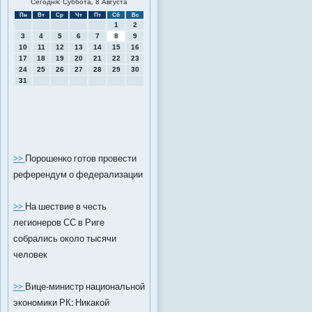
Сегодня: Суббота, 8 Августа
Пн
Вт
Ср
Чт
Пт
Сб
Вс
1
2
3
4
5
6
7
8
9
10
11
12
13
14
15
16
17
18
19
20
21
22
23
24
25
26
27
28
29
30
31
>>
Порошенко готов провести
референдум о федерализации
>>
На шествие в честь
легионеров СС в Риге
собрались около тысячи
человек
>>
Вице-министр национальной
экономики РК: Никакой