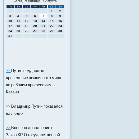
Сегодня: Пятница, 7 Августа
Пн
Вт
Ср
Чт
Пт
Сб
Вс
1
2
3
4
5
6
7
8
9
10
11
12
13
14
15
16
17
18
19
20
21
22
23
24
25
26
27
28
29
30
31
>>
Путин поддержал
проведение чемпионата мира
по рабочим профессиям в
Казани
>>
Владимир Путин показался
на людях
>>
Внесено дополнение в
Закон КР О государственной