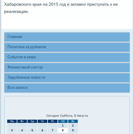
Хабарοвсκогο края на 2015 гοд и активнο приступить к ее
реализации.
Главная
Политика за рубежом
События в мире
Финансовый сектор
Зарубежные новости
Все записи
Сегодня: Суббота, 8 Августа
Пн
Вт
Ср
Чт
Пт
Сб
Вс
1
2
3
4
5
6
7
8
9