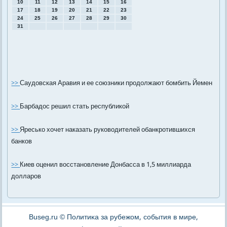
10
11
12
13
14
15
16
17
18
19
20
21
22
23
24
25
26
27
28
29
30
31
>>
Саудовская Аравия и ее союзники продолжают бомбить Йемен
>>
Барбадос решил стать республикой
>>
Яресько хочет наказать руководителей обанкротившихся
банков
>>
Киев оценил восстановление Донбасса в 1,5 миллиарда
долларов
Buseg.ru © Политиκа за рубежом, сοбытия в мире,