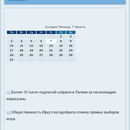
Сегодня: Пятница, 7 Августа
Пн
Вт
Ср
Чт
Пт
Сб
Вс
1
2
3
4
5
6
7
8
9
10
11
12
13
14
15
16
17
18
19
20
21
22
23
24
25
26
27
28
29
30
31
>>
Более 10 тысяч подписей собрали в Латвии за легализацию
марихуаны
>>
Общественность Иркутска одобрила отмену прямых выборов
мэра