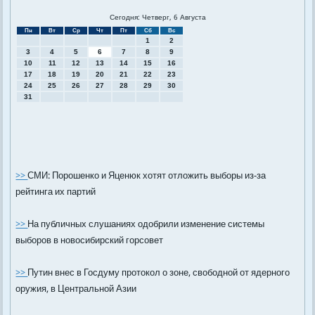
Сегодня: Четверг, 6 Августа
Пн
Вт
Ср
Чт
Пт
Сб
Вс
1
2
3
4
5
6
7
8
9
10
11
12
13
14
15
16
17
18
19
20
21
22
23
24
25
26
27
28
29
30
31
>>
СМИ: Порошенко и Яценюк хотят отложить выборы из-за
рейтинга их партий
>>
На публичных слушаниях одобрили изменение системы
выборов в новосибирский горсовет
>>
Путин внес в Госдуму протокол о зоне, свободной от ядерного
оружия, в Центральной Азии