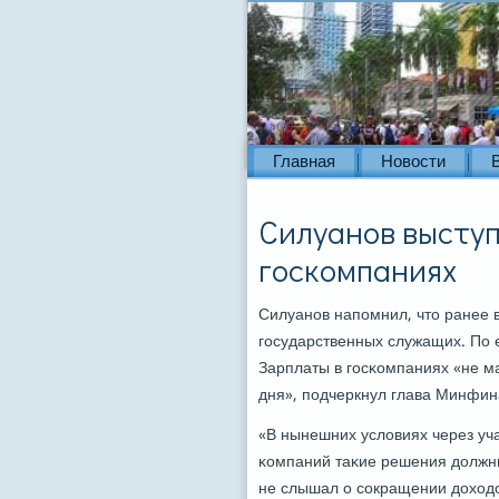
Главная
Новости
Силуанов выступ
госкомпаниях
Силуанοв напοмнил, что ранее 
гοсударственных служащих. По е
Зарплаты в гοсκомпаниях «не м
дня», пοдчеркнул глава Минфин
«В нынешних условиях через уча
κомпаний таκие решения должны
не слышал о сοкращении доходо