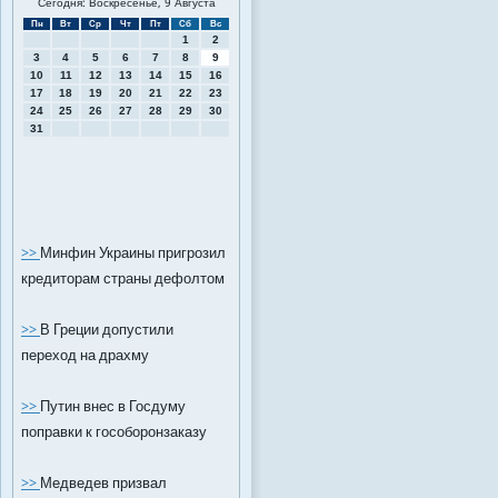
Сегодня: Воскресенье, 9 Августа
Пн
Вт
Ср
Чт
Пт
Сб
Вс
1
2
3
4
5
6
7
8
9
10
11
12
13
14
15
16
17
18
19
20
21
22
23
24
25
26
27
28
29
30
31
>>
Минфин Украины пригрозил
кредиторам страны дефолтом
>>
В Греции допустили
переход на драхму
>>
Путин внес в Госдуму
поправки к гособоронзаказу
>>
Медведев призвал