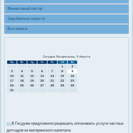
Финансовый сектор
Зарубежные новости
Все записи
Сегодня: Воскресенье, 9 Августа
Пн
Вт
Ср
Чт
Пт
Сб
Вс
1
2
3
4
5
6
7
8
9
10
11
12
13
14
15
16
17
18
19
20
21
22
23
24
25
26
27
28
29
30
31
>>
В Госдуме предложили разрешить оплачивать услуги частных
детсадов из материнского капитала